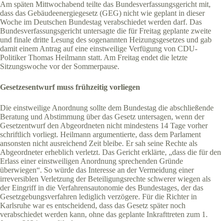
Am späten Mittwochabend teilte das Bundesverfassungsgericht mit,
dass das Gebäudeenergiegesetz (GEG) nicht wie geplant in dieser
Woche im Deutschen Bundestag verabschiedet werden darf. Das
Bundesverfassungsgericht untersagte die für Freitag geplante zweite
und finale dritte Lesung des sogenannten Heizungsgesetzes und gab
damit einem Antrag auf eine einstweilige Verfügung von CDU-
Politiker Thomas Heilmann statt. Am Freitag endet die letzte
Sitzungswoche vor der Sommerpause.
Gesetzesentwurf muss frühzeitig vorliegen
Die einstweilige Anordnung sollte dem Bundestag die abschließende
Beratung und Abstimmung über das Gesetz untersagen, wenn der
Gesetzentwurf den Abgeordneten nicht mindestens 14 Tage vorher
schriftlich vorliegt. Heilmann argumentierte, dass dem Parlament
ansonsten nicht ausreichend Zeit bleibe. Er sah seine Rechte als
Abgeordneter erheblich verletzt. Das Gericht erklärte, „dass die für den
Erlass einer einstweiligen Anordnung sprechenden Gründe
überwiegen“. So würde das Interesse an der Vermeidung einer
irreversiblen Verletzung der Beteiligungsrechte schwerer wiegen als
der Eingriff in die Verfahrensautonomie des Bundestages, der das
Gesetzgebungsverfahren lediglich verzögere. Für die Richter in
Karlsruhe war es entscheidend, dass das Gesetz später noch
verabschiedet werden kann, ohne das geplante Inkrafttreten zum 1.