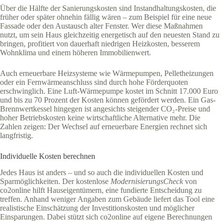
Über die Hälfte der Sanierungskosten sind Instandhaltungskosten, die
früher oder später ohnehin fällig wären – zum Beispiel für eine neue
Fassade oder den Austausch alter Fenster. Wer diese Maßnahmen
nutzt, um sein Haus gleichzeitig energetisch auf den neuesten Stand zu
bringen, profitiert von dauerhaft niedrigen Heizkosten, besserem
Wohnklima und einem höheren Immobilienwert.
Auch erneuerbare Heizsysteme wie Wärmepumpen, Pelletheizungen
oder ein Fernwärmeanschluss sind durch hohe Förderquoten
erschwinglich. Eine Luft-Wärmepumpe kostet im Schnitt 17.000 Euro
und bis zu 70 Prozent der Kosten können gefördert werden. Ein Gas-
Brennwertkessel hingegen ist angesichts steigender CO₂-Preise und
hoher Betriebskosten keine wirtschaftliche Alternative mehr. Die
Zahlen zeigen: Der Wechsel auf erneuerbare Energien rechnet sich
langfristig.
Individuelle Kosten berechnen
Jedes Haus ist anders – und so auch die individuellen Kosten und
Sparmöglichkeiten. Der kostenlose
ModernisierungsCheck
von
co2online hilft Hauseigentümern, eine fundierte Entscheidung zu
treffen. Anhand weniger Angaben zum Gebäude liefert das Tool eine
realistische Einschätzung der Investitionskosten und möglicher
Einsparungen. Dabei stützt sich co2online auf eigene Berechnungen