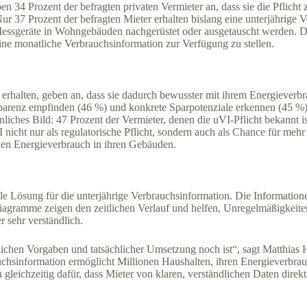
en 34 Prozent der befragten privaten Vermieter an, dass sie die Pflicht
ur 37 Prozent der befragten Mieter erhalten bislang eine unterjährige
 Messgeräte in Wohngebäuden nachgerüstet oder ausgetauscht werden. D
ne monatliche Verbrauchsinformation zur Verfügung zu stellen.
 erhalten, geben an, dass sie dadurch bewusster mit ihrem Energieverb
nsparenz empfinden (46 %) und konkrete Sparpotenziale erkennen (45 %
nliches Bild: 47 Prozent der Vermieter, denen die uVI-Pflicht bekannt is
nicht nur als regulatorische Pflicht, sondern auch als Chance für mehr
nen Energieverbrauch in ihren Gebäuden.
itale Lösung für die unterjährige Verbrauchsinformation. Die Informa
Diagramme zeigen den zeitlichen Verlauf und helfen, Unregelmäßigkeiten
r sehr verständlich.
zlichen Vorgaben und tatsächlicher Umsetzung noch ist“, sagt Matthia
auchsinformation ermöglicht Millionen Haushalten, ihren Energieverbra
gleichzeitig dafür, dass Mieter von klaren, verständlichen Daten direkt 