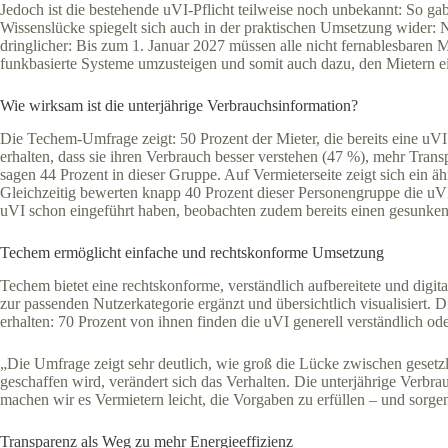
Jedoch ist die bestehende uVI-Pflicht teilweise noch unbekannt: So gab
Wissenslücke spiegelt sich auch in der praktischen Umsetzung wider: N
dringlicher: Bis zum 1. Januar 2027 müssen alle nicht fernablesbaren
funkbasierte Systeme umzusteigen und somit auch dazu, den Mietern ei
Wie wirksam ist die unterjährige Verbrauchsinformation?
Die Techem-Umfrage zeigt: 50 Prozent der Mieter, die bereits eine uVI
erhalten, dass sie ihren Verbrauch besser verstehen (47 %), mehr Tra
sagen 44 Prozent in dieser Gruppe. Auf Vermieterseite zeigt sich ein äh
Gleichzeitig bewerten knapp 40 Prozent dieser Personengruppe die uVI 
uVI schon eingeführt haben, beobachten zudem bereits einen gesunke
Techem ermöglicht einfache und rechtskonforme Umsetzung
Techem bietet eine rechtskonforme, verständlich aufbereitete und dig
zur passenden Nutzerkategorie ergänzt und übersichtlich visualisiert. 
erhalten: 70 Prozent von ihnen finden die uVI generell verständlich ode
„Die Umfrage zeigt sehr deutlich, wie groß die Lücke zwischen geset
geschaffen wird, verändert sich das Verhalten. Die unterjährige Verbr
machen wir es Vermietern leicht, die Vorgaben zu erfüllen – und sorgen 
Transparenz als Weg zu mehr Energieeffizienz