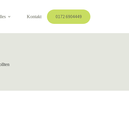
0172 6904449
lles
Kontakt
ollten