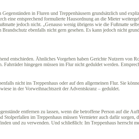
on Gegenständen in Fluren und Treppenhäusern grundsätzlich und explizi
rch eine entsprechend formulierte Hausordnung an die Mieter weiterg
ußmatte jedoch nicht. „Genauso wenig übrigens wie die Fußmatte selbs
m Brandschutz ebenfalls nicht gern gesehen. Es kann jedoch nicht grun
nd entschieden. Ähnliches Vorgehen haben Gerichte Nutzern von Rolls
n. Fahrräder hingegen müssen im Flur nicht geduldet werden. Entsprech
enfalls nicht ins Treppenhaus oder auf den allgemeinen Flur. Sie kön
wiese in der Vorweihnachtszeit der Adventskranz – geduldet.
egenstände entfernen zu lassen, wenn die betroffene Person auf die Auff
 Stolperfallen im Treppenhaus müssen Vermieter auch dafür sorgen, das
inden und zu verwenden. Und schließlich: Im Treppenhaus herrscht mei