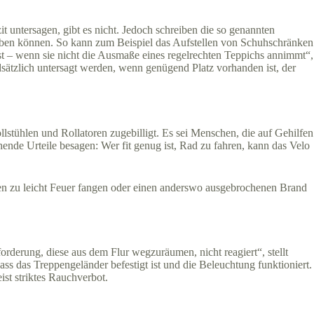
t untersagen, gibt es nicht. Jedoch schreiben die so genannten
eben können. So kann zum Beispiel das Aufstellen von Schuhschränken
t – wenn sie nicht die Ausmaße eines regelrechten Teppichs annimmt“,
dsätzlich untersagt werden, wenn genügend Platz vorhanden ist, der
tühlen und Rollatoren zugebilligt. Es sei Menschen, die auf Gehilfen
ende Urteile besagen: Wer fit genug ist, Rad zu fahren, kann das Velo
nen zu leicht Feuer fangen oder einen anderswo ausgebrochenen Brand
orderung, diese aus dem Flur wegzuräumen, nicht reagiert“, stellt
s das Treppengeländer befestigt ist und die Beleuchtung funktioniert.
st striktes Rauchverbot.