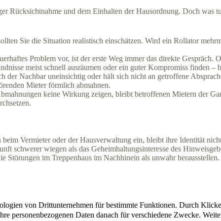
ger Rücksichtnahme und dem Einhalten der Hausordnung. Doch was tun,
llten Sie die Situation realistisch einschätzen. Wird ein Rollator mehr
uerhaftes Problem vor, ist der erste Weg immer das direkte Gespräch. Of
ändnisse meist schnell ausräumen oder ein guter Kompromiss finden – be
ch der Nachbar uneinsichtig oder hält sich nicht an getroffene Absprac
störenden Mieter förmlich abmahnen.
Abmahnungen keine Wirkung zeigen, bleibt betroffenen Mietern der Gang
rchsetzen.
im Vermieter oder der Hausverwaltung ein, bleibt ihre Identität nich
nft schwerer wiegen als das Geheimhaltungsinteresse des Hinweisgeber
ie Störungen im Treppenhaus im Nachhinein als unwahr herausstellen.
Übersicht
Kontakt