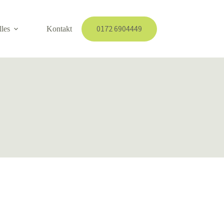
0172 6904449
lles
Kontakt