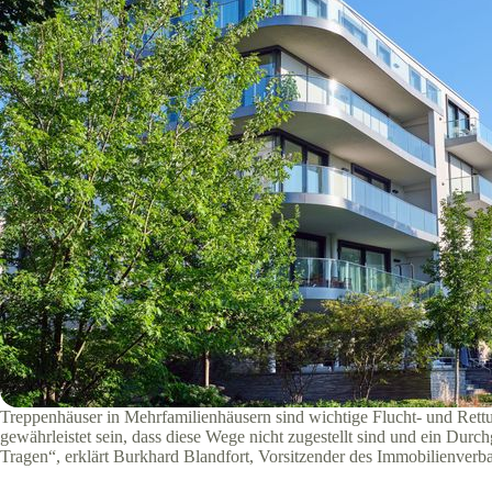
Treppenhäuser in Mehrfamilienhäusern sind wichtige Flucht- und Rettu
gewährleistet sein, dass diese Wege nicht zugestellt sind und ein Dur
Tragen“, erklärt Burkhard Blandfort, Vorsitzender des Immobilienver