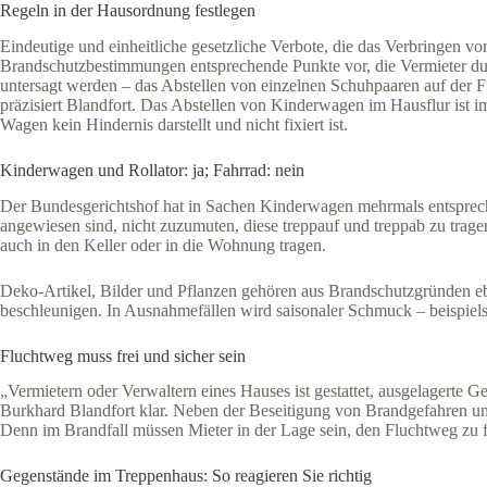
Regeln in der Hausordnung festlegen
Eindeutige und einheitliche gesetzliche Verbote, die das Verbringen v
Brandschutzbestimmungen entsprechende Punkte vor, die Vermieter du
untersagt werden – das Abstellen von einzelnen Schuhpaaren auf der F
präzisiert Blandfort. Das Abstellen von Kinderwagen im Hausflur ist i
Wagen kein Hindernis darstellt und nicht fixiert ist.
Kinderwagen und Rollator: ja; Fahrrad: nein
Der Bundesgerichtshof hat in Sachen Kinderwagen mehrmals entspreche
angewiesen sind, nicht zuzumuten, diese treppauf und treppab zu trage
auch in den Keller oder in die Wohnung tragen.
Deko-Artikel, Bilder und Pflanzen gehören aus Brandschutzgründen eb
beschleunigen. In Ausnahmefällen wird saisonaler Schmuck – beispiels
Fluchtweg muss frei und sicher sein
„Vermietern oder Verwaltern eines Hauses ist gestattet, ausgelagerte G
Burkhard Blandfort klar. Neben der Beseitigung von Brandgefahren und
Denn im Brandfall müssen Mieter in der Lage sein, den Fluchtweg zu f
Gegenstände im Treppenhaus: So reagieren Sie richtig