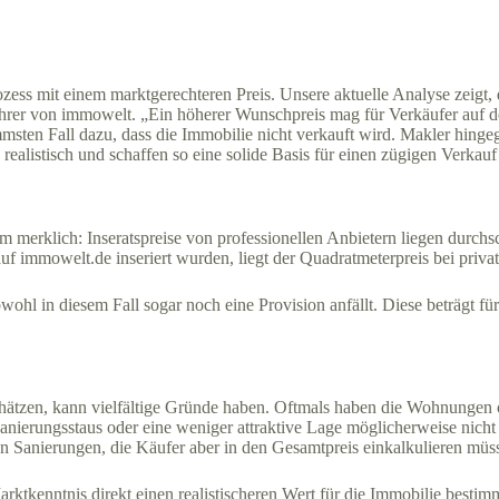
zess mit einem marktgerechteren Preis. Unsere aktuelle Analyse zeigt, d
rer von immowelt. „Ein höherer Wunschpreis mag für Verkäufer auf den e
msten Fall dazu, dass die Immobilie nicht verkauft wird. Makler hin
realistisch und schaffen so eine solide Basis für einen zügigen Verkauf
em merklich: Inseratspreise von professionellen Anbietern liegen durchs
f immowelt.de inseriert wurden, liegt der Quadratmeterpreis bei priva
bwohl in diesem Fall sogar noch eine Provision anfällt. Diese beträgt 
chätzen, kann vielfältige Gründe haben. Oftmals haben die Wohnungen 
Sanierungsstaus oder eine weniger attraktive Lage möglicherweise nich
 Sanierungen, die Käufer aber in den Gesamtpreis einkalkulieren müs
ktkenntnis direkt einen realistischeren Wert für die Immobilie bestimm