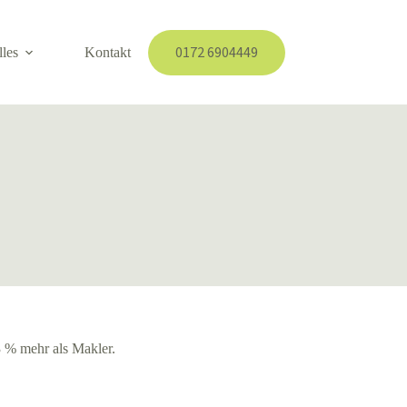
0172 6904449
lles
Kontakt
3 % mehr als Makler.