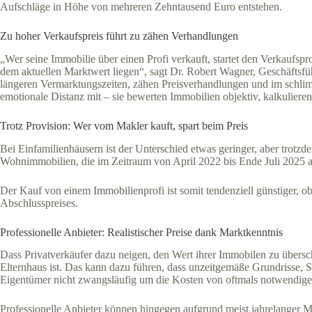
Aufschläge in Höhe von mehreren Zehntausend Euro entstehen.
Zu hoher Verkaufspreis führt zu zähen Verhandlungen
„Wer seine Immobilie über einen Profi verkauft, startet den Verkaufspro
dem aktuellen Marktwert liegen“, sagt Dr. Robert Wagner, Geschäftsfüh
längeren Vermarktungszeiten, zähen Preisverhandlungen und im schlim
emotionale Distanz mit – sie bewerten Immobilien objektiv, kalkulieren 
Trotz Provision: Wer vom Makler kauft, spart beim Preis
Bei Einfamilienhäusern ist der Unterschied etwas geringer, aber trotzd
Wohnimmobilien, die im Zeitraum von April 2022 bis Ende Juli 2025 au
Der Kauf von einem Immobilienprofi ist somit tendenziell günstiger, o
Abschlusspreises.
Professionelle Anbieter: Realistischer Preise dank Marktkenntnis
Dass Privatverkäufer dazu neigen, den Wert ihrer Immobilen zu übers
Elternhaus ist. Das kann dazu führen, dass unzeitgemäße Grundrisse, 
Eigentümer nicht zwangsläufig um die Kosten von oftmals notwendigen
Professionelle Anbieter können hingegen aufgrund meist jahrelanger Mar