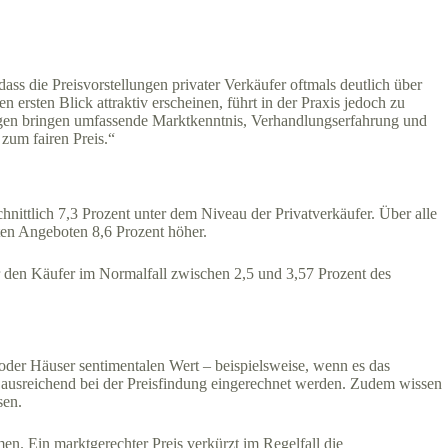
ass die Preisvorstellungen privater Verkäufer oftmals deutlich über
rsten Blick attraktiv erscheinen, führt in der Praxis jedoch zu
gegen bringen umfassende Marktkenntnis, Verhandlungserfahrung und
 zum fairen Preis.“
chnittlich 7,3 Prozent unter dem Niveau der Privatverkäufer. Über alle
ten Angeboten 8,6 Prozent höher.
für den Käufer im Normalfall zwischen 2,5 und 3,57 Prozent des
oder Häuser sentimentalen Wert – beispielsweise, wenn es das
t ausreichend bei der Preisfindung eingerechnet werden. Zudem wissen
sen.
en. Ein marktgerechter Preis verkürzt im Regelfall die