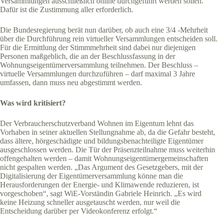
Versammlungen ausschließlich online durchgeführt werden sollen.
Dafür ist die Zustimmung aller erforderlich.
Die Bundesregierung berät nun darüber, ob auch eine 3/4 -Mehrheit
über die Durchführung rein virtueller Versammlungen entscheiden soll.
Für die Ermittlung der Stimmmehrheit sind dabei nur diejenigen
Personen maßgeblich, die an der Beschlussfassung in der
Wohnungseigentümerversammlung teilnehmen. Der Beschluss –
virtuelle Versammlungen durchzuführen – darf maximal 3 Jahre
umfassen, dann muss neu abgestimmt werden.
Was wird kritisiert?
Der Verbraucherschutzverband Wohnen im Eigentum lehnt das
Vorhaben in seiner aktuellen Stellungnahme ab, da die Gefahr besteht,
dass ältere, hörgeschädigte und bildungsbenachteiligte Eigentümer
ausgeschlossen werden. Die Tür der Präsenzteilnahme muss weiterhin
offengehalten werden – damit Wohnungseigentümergemeinschaften
nicht gespalten werden. „Das Argument des Gesetzgebers, mit der
Digitalisierung der Eigentümerversammlung könne man die
Herausforderungen der Energie- und Klimawende reduzieren, ist
vorgeschoben“, sagt WiE-Vorständin Gabriele Heinrich. „Es wird
keine Heizung schneller ausgetauscht werden, nur weil die
Entscheidung darüber per Videokonferenz erfolgt.“