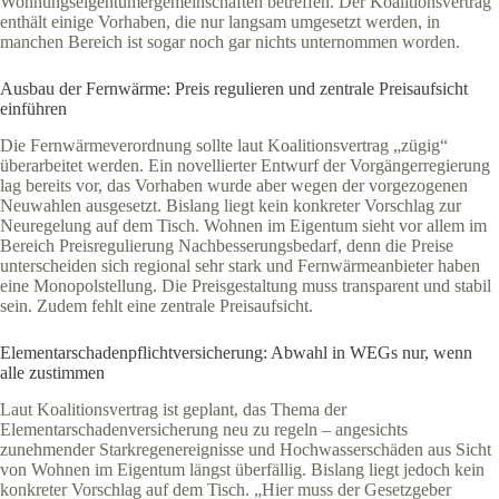
Wohnungseigentümergemeinschaften betreffen. Der Koalitionsvertrag
enthält einige Vorhaben, die nur langsam umgesetzt werden, in
manchen Bereich ist sogar noch gar nichts unternommen worden.
Ausbau der Fernwärme: Preis regulieren und zentrale Preisaufsicht
einführen
Die Fernwärmeverordnung sollte laut Koalitionsvertrag „zügig“
überarbeitet werden. Ein novellierter Entwurf der Vorgängerregierung
lag bereits vor, das Vorhaben wurde aber wegen der vorgezogenen
Neuwahlen ausgesetzt. Bislang liegt kein konkreter Vorschlag zur
Neuregelung auf dem Tisch. Wohnen im Eigentum sieht vor allem im
Bereich Preisregulierung Nachbesserungsbedarf, denn die Preise
unterscheiden sich regional sehr stark und Fernwärmeanbieter haben
eine Monopolstellung. Die Preisgestaltung muss transparent und stabil
sein. Zudem fehlt eine zentrale Preisaufsicht.
Elementarschadenpflichtversicherung: Abwahl in WEGs nur, wenn
alle zustimmen
Laut Koalitionsvertrag ist geplant, das Thema der
Elementarschadenversicherung neu zu regeln – angesichts
zunehmender Starkregenereignisse und Hochwasserschäden aus Sicht
von Wohnen im Eigentum längst überfällig. Bislang liegt jedoch kein
konkreter Vorschlag auf dem Tisch. „Hier muss der Gesetzgeber