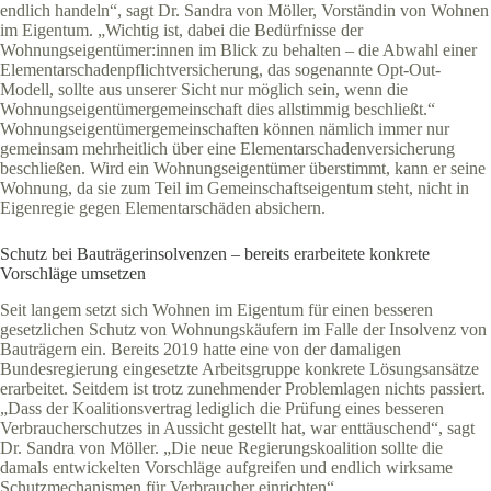
endlich handeln“, sagt Dr. Sandra von Möller, Vorständin von Wohnen
im Eigentum. „Wichtig ist, dabei die Bedürfnisse der
Wohnungseigentümer:innen im Blick zu behalten – die Abwahl einer
Elementarschadenpflichtversicherung, das sogenannte Opt-Out-
Modell, sollte aus unserer Sicht nur möglich sein, wenn die
Wohnungseigentümergemeinschaft dies allstimmig beschließt.“
Wohnungseigentümergemeinschaften können nämlich immer nur
gemeinsam mehrheitlich über eine Elementarschadenversicherung
beschließen. Wird ein Wohnungseigentümer überstimmt, kann er seine
Wohnung, da sie zum Teil im Gemeinschaftseigentum steht, nicht in
Eigenregie gegen Elementarschäden absichern.
Schutz bei Bauträgerinsolvenzen – bereits erarbeitete konkrete
Vorschläge umsetzen
Seit langem setzt sich Wohnen im Eigentum für einen besseren
gesetzlichen Schutz von Wohnungskäufern im Falle der Insolvenz von
Bauträgern ein. Bereits 2019 hatte eine von der damaligen
Bundesregierung eingesetzte Arbeitsgruppe konkrete Lösungsansätze
erarbeitet. Seitdem ist trotz zunehmender Problemlagen nichts passiert.
„Dass der Koalitionsvertrag lediglich die Prüfung eines besseren
Verbraucherschutzes in Aussicht gestellt hat, war enttäuschend“, sagt
Dr. Sandra von Möller. „Die neue Regierungskoalition sollte die
damals entwickelten Vorschläge aufgreifen und endlich wirksame
Schutzmechanismen für Verbraucher einrichten“.