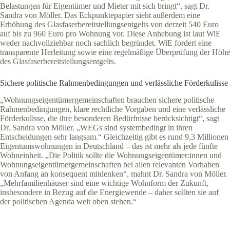
Belastungen für Eigentümer und Mieter mit sich bringt“, sagt Dr.
Sandra von Möller. Das Eckpunktepapier sieht außerdem eine
Erhöhung des Glasfaserbereitstellungsentgelts von derzeit 540 Euro
auf bis zu 960 Euro pro Wohnung vor. Diese Anhebung ist laut WiE
weder nachvollziehbar noch sachlich begründet. WiE fordert eine
transparente Herleitung sowie eine regelmäßige Überprüfung der Höhe
des Glasfaserbereitstellungsentgelts.
Sichere politische Rahmenbedingungen und verlässliche Förderkulisse
„Wohnungseigentümergemeinschaften brauchen sichere politische
Rahmenbedingungen, klare rechtliche Vorgaben und eine verlässliche
Förderkulisse, die ihre besonderen Bedürfnisse berücksichtigt“, sagt
Dr. Sandra von Möller. „WEGs sind systembedingt in ihren
Entscheidungen sehr langsam.“ Gleichzeitig gibt es rund 9,3 Millionen
Eigentumswohnungen in Deutschland – das ist mehr als jede fünfte
Wohneinheit. „Die Politik sollte die Wohnungseigentümer:innen und
Wohnungseigentümergemeinschaften bei allen relevanten Vorhaben
von Anfang an konsequent mitdenken“, mahnt Dr. Sandra von Möller.
„Mehrfamilienhäuser sind eine wichtige Wohnform der Zukunft,
insbesondere in Bezug auf die Energiewende – daher sollten sie auf
der politischen Agenda weit oben stehen.“