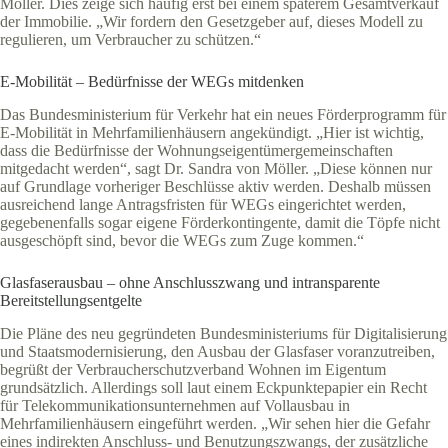
Möller. Dies zeige sich häufig erst bei einem späterem Gesamtverkauf
der Immobilie. „Wir fordern den Gesetzgeber auf, dieses Modell zu
regulieren, um Verbraucher zu schützen.“
E-Mobilität – Bedürfnisse der WEGs mitdenken
Das Bundesministerium für Verkehr hat ein neues Förderprogramm für
E-Mobilität in Mehrfamilienhäusern angekündigt. „Hier ist wichtig,
dass die Bedürfnisse der Wohnungseigentümergemeinschaften
mitgedacht werden“, sagt Dr. Sandra von Möller. „Diese können nur
auf Grundlage vorheriger Beschlüsse aktiv werden. Deshalb müssen
ausreichend lange Antragsfristen für WEGs eingerichtet werden,
gegebenenfalls sogar eigene Förderkontingente, damit die Töpfe nicht
ausgeschöpft sind, bevor die WEGs zum Zuge kommen.“
Glasfaserausbau – ohne Anschlusszwang und intransparente
Bereitstellungsentgelte
Die Pläne des neu gegründeten Bundesministeriums für Digitalisierung
und Staatsmodernisierung, den Ausbau der Glasfaser voranzutreiben,
begrüßt der Verbraucherschutzverband Wohnen im Eigentum
grundsätzlich. Allerdings soll laut einem Eckpunktepapier ein Recht
für Telekommunikationsunternehmen auf Vollausbau in
Mehrfamilienhäusern eingeführt werden. „Wir sehen hier die Gefahr
eines indirekten Anschluss- und Benutzungszwangs, der zusätzliche