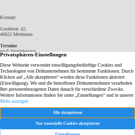
Kontakt
Goethestr. 42,
40822 Mettmann
Termine
nach Vereinbarung
02104 2100 966
0172 6904449
E-MAIL SENDEN