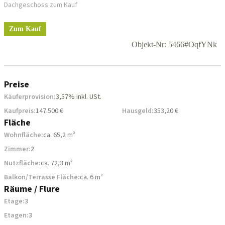
Dachgeschoss zum Kauf
Zum Kauf
Objekt-Nr: 5466#OqfYNk
Preise
Käuferprovision:
3,57% inkl. USt.
Kaufpreis:
147.500 €
Hausgeld:
353,20 €
Fläche
Wohnfläche:
ca. 65,2 m²
Zimmer:
2
Nutzfläche:
ca. 72,3 m²
Balkon/Terrasse Fläche:
ca. 6 m²
Räume / Flure
Etage:
3
Etagen:
3