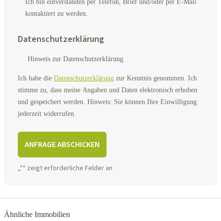
Ich bin einverstanden per Telefon, Brief und/oder per E-Mail
kontaktiert zu werden.
Datenschutzerklärung
Hinweis zur Datenschutzerklärung
Ich habe die
Datenschutzerklärung
zur Kenntnis genommen. Ich
stimme zu, dass meine Angaben und Daten elektronisch erhoben
und gespeichert werden. Hinweis: Sie können Ihre Einwilligung
jederzeit widerrufen.
A
„
*
“ zeigt erforderliche Felder an
l
t
e
r
n
Ähnliche Immobilien
a