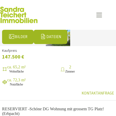
Zum
Inhalt
springen
BILDER
DATEIEN
Kaufpreis
147.500 €
ca. 65,2 m²
2
Wohnfläche
Zimmer
ca. 72,3 m²
Nutzfläche
KONTAKTANFRAGE
RESERVIERT -Schöne DG Wohnung mit grossem TG Platz!
(Erbpacht)