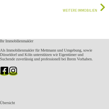
t
i
WEITERE IMMOBILIEN
v
e
:
Zwei Wohneinheiten unter einem Dach – 2 Doppelhaushälften mit viel
RESERVIERT – Grosse 2 Raum Gartenwohnung + Balkon und TG Pl
RESERVIERT – Familienfreundliches REH mit großem Garten + 2 Gar
Ihr Immobilienmakler
Als Immobilienmakler für Mettmann und Umgebung, sowie
Düsseldorf und Köln unterstützen wir Eigentümer und
Suchende zuverlässig und professionell bei Ihrem Vorhaben.
Übersicht