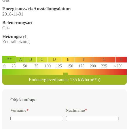
Gas
Energieausweis Ausstellungsdatum
2018-11-01
Befeuerungsart
Gas
Heizungsart
Zentralheizung
A+
A
B
C
D
E
F
G
H
0
25
50
75
100
125
150
175
200
225
>250
Endenergieverbrauch: 135 kWh/(m²*a)
Objektanfrage
Vorname
*
Nachname
*